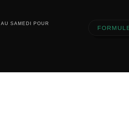
 AU SAMEDI POUR
FORMUL
 sociaux
Localisation
–
LinkedIn
Les Pennes-Mirabeau, 13170