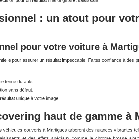
ision pour un résultat final original et saisissant.
ionnel : un atout pour votr
nnel pour votre voiture à Marti
entielle pour assurer un résultat impeccable. Faites confiance à des
ne tenue durable.
tion sans défaut.
ésultat unique à votre image.
covering haut de gamme à 
 véhicules couverts à Martigues arborent des nuances vibrantes telle
saisissants et des effets spéciaux comme le chrome brossé ajout