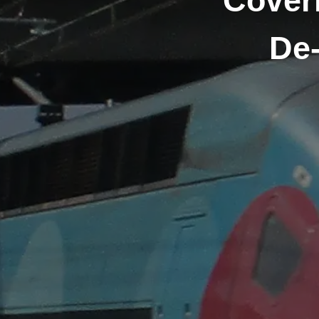
Coveri
De