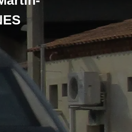
Martin-
NES