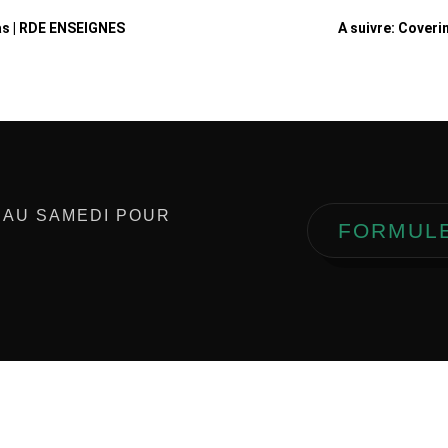
as | RDE ENSEIGNES
A suivre: Coveri
 AU SAMEDI POUR
FORMUL