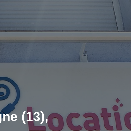
ne (13),