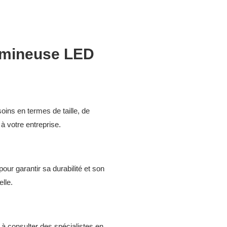
lumineuse LED
oins en termes de taille, de
à votre entreprise.
ur garantir sa durabilité et son
lle.
s à consulter des spécialistes en