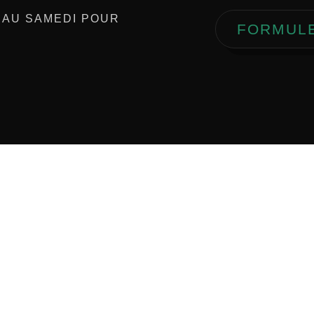
 AU SAMEDI POUR
FORMUL
 sociaux
Localisation
–
LinkedIn
Les Pennes-Mirabeau, 13170
Déplacement Sud France.