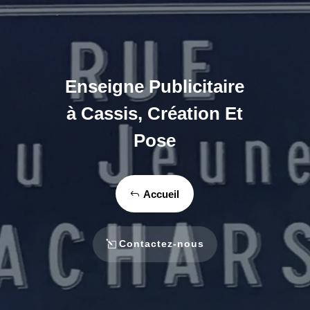
Enseigne Publicitaire
à Cassis, Création Et
Pose
Accueil
Contactez-nous