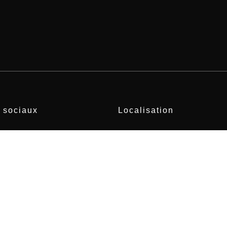
 sociaux
Localisation
–
LinkedIn
Les Pennes-Mirabeau, 13170
Déplacement Sud France.
04 86 01 02 45