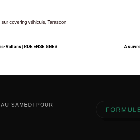
n sur covering véhicule, Tarascon
es-Vallons | RDE ENSEIGNES
A suivr
 AU SAMEDI POUR
FORMUL