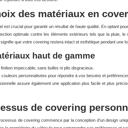
oix des matériaux en cover
 est crucial pour garantir un résultat de haute qualité. En optant po
ection optimale contre les éléments extérieurs tels que la pluie, le 
i signifie que votre covering restera intact et esthétique pendant une l
atériaux haut de gamme
nition impeccable, sans bulles ni plis disgracieux.
 de couleurs personnalisées pour répondre à vos besoins et préférence
ionnelle assure également une application plus facile et plus préci
cessus de covering personn
rocessus de covering commence par la conception d’un design unique 
 avec le propriétaire du véhicule pour comprendre ses préférences et s