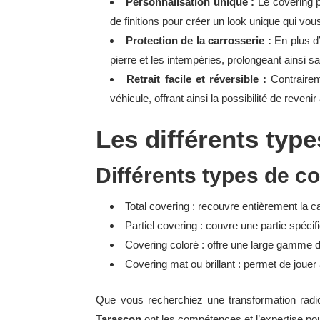
Personnalisation unique :
Le covering p
de finitions pour créer un look unique qui vo
Protection de la carrosserie :
En plus d’
pierre et les intempéries, prolongeant ainsi s
Retrait facile et réversible :
Contraireme
véhicule, offrant ainsi la possibilité de revenir 
Les différents typ
Différents types de c
Total covering : recouvre entièrement la c
Partiel covering : couvre une partie spéci
Covering coloré : offre une large gamme 
Covering mat ou brillant : permet de jouer 
Que vous recherchiez une transformation radic
Tarascon
ont les compétences et l’expertise po