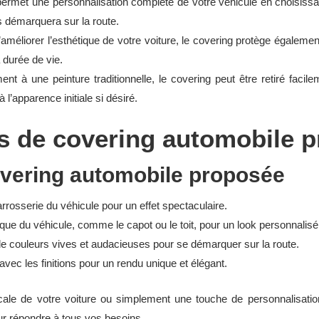
ermet une personnalisation complète de votre véhicule en choisissan
us démarquera sur la route.
améliorer l’esthétique de votre voiture, le covering protège également
a durée de vie.
nt à une peinture traditionnelle, le covering peut être retiré faci
à l’apparence initiale si désiré.
es de covering automobile 
overing automobile proposée
arrosserie du véhicule pour un effet spectaculaire.
fique du véhicule, comme le capot ou le toit, pour un look personnalisé
de couleurs vives et audacieuses pour se démarquer sur la route.
avec les finitions pour un rendu unique et élégant.
ale de votre voiture ou simplement une touche de personnalisatio
ur répondre à tous vos besoins.