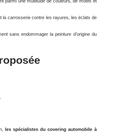
t parmi une multitude de couleurs, de motifs et
 la carrosserie contre les rayures, les éclats de
lement sans endommager la peinture d’origine du
proposée
.
n,
les spécialistes du covering automobile à