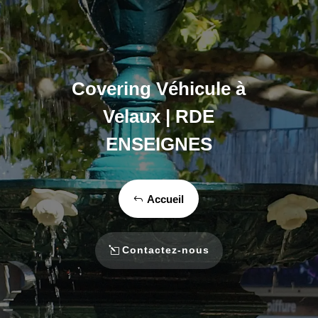
Covering Véhicule à
Velaux | RDE
ENSEIGNES
Accueil
Contactez-nous